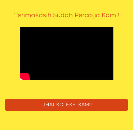
Terimakasih Sudah Percaya Kami!
`
LIHAT KOLEKSI KAMI!